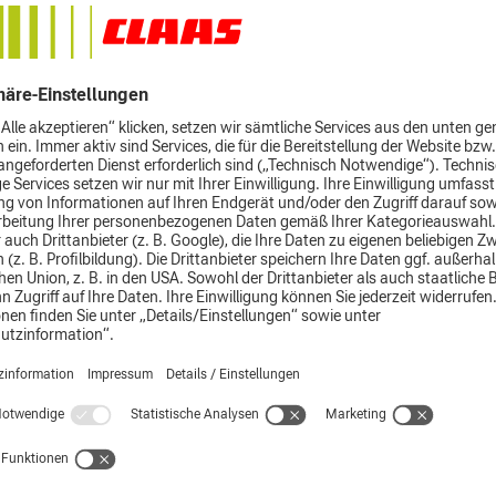
Als einer der führenden Anbieter von Spitzenprodukten für d
Landmaschineneinsatz in unserer Heimat Thüringen sind wi
dreifach stolz: einmal auf die großartige Arbeit, die unsere
Landwirtinnen und Landwirte Tag für Tag in jedem Jahr für 
alle leisten.
Dann natürlich auf die herausragende Qualität unserer Mas
und Zubehörteile, mit denen wir diese Heldinnen und Helden
Äcker, Wälder und Felder unterstützen. Und nicht zuletzt au
tolle Team, das am Standort Schwabhausen zusammenarbei
und die vielen großartigen Fachleute in unseren Niederlassu
die sich mit so viel Engagement dafür einsetzen, die Zukunft
Landwirtschaft im Freistaat mitzugestalten.
Wir hoffen, dass auch Sie mit uns in diese Zukunft gehen.
Herzlich Ihre
CLAAS THÜRINGEN GmbH