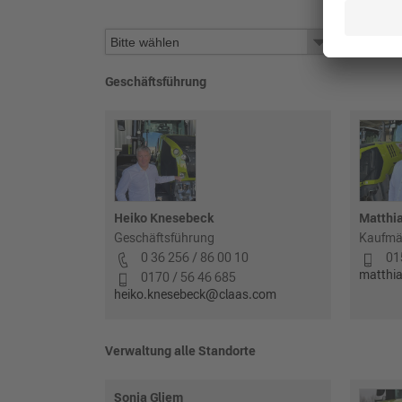
Geschäftsführung
Heiko Knesebeck
Matthi
Geschäftsführung
Kaufmä
0 36 256 / 86 00 10
01
matthi
0170 / 56 46 685
heiko.knesebeck@claas.com
Verwaltung alle Standorte
Sonja Gliem