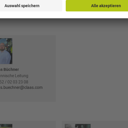
as Büchner
nnische Leitung
52 / 02 03 23 08
as.buechner@claas.com