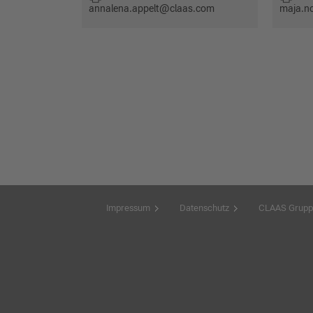
annalena.appelt@claas.com
maja.n
Impressum
Datenschutz
CLAAS Grupp