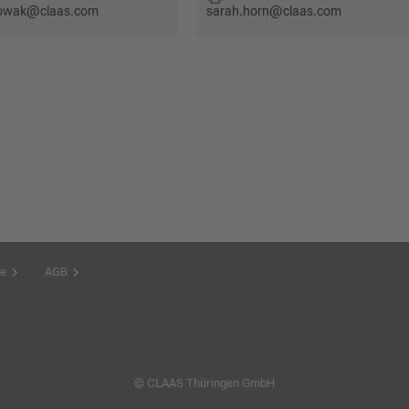
owak@claas.com
sarah.horn@claas.com
e
AGB
© CLAAS Thüringen GmbH