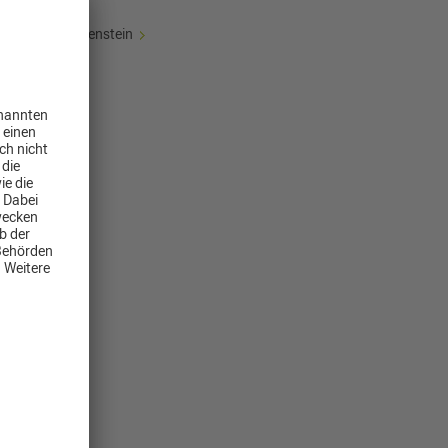
Sonnenstein
en
r
uns
chinen
 der
f das
tet,
ngen,
 der