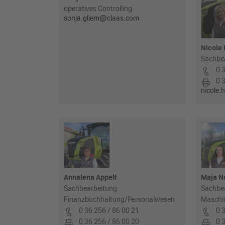
operatives Controlling
sonja.gliem@claas.com
Nicole
Sachbe
0 
0 
nicole.
Annalena Appelt
Maja N
Sachbearbeitung
Sachbe
Finanzbuchhaltung/Personalwesen
Maschi
0 36 256 / 86 00 21
0 
0 36 256 / 86 00 20
0 