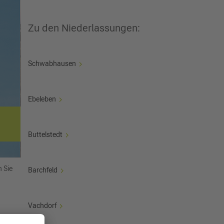
Zu den Niederlassungen:
Schwabhausen
Ebeleben
Buttelstedt
 Sie
Barchfeld
Vachdorf