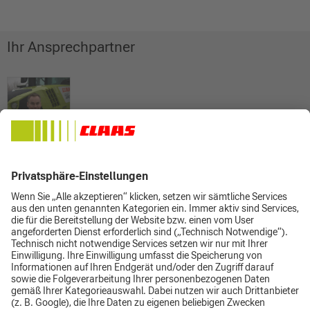
Ihr Ansprechpartner
Andreas Pilz
Verkaufsberatung
0 36 451 / 73 75 17
0151 / 18 05 04 96
0 36 451 / 73 75 20
andreas.pilz@claas.com